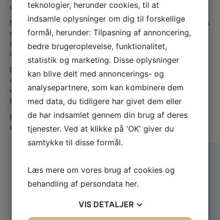
teknologier, herunder cookies, til at
ude og inde, på tagsten og på trækonstruktioner.
indsamle oplysninger om dig til forskellige
Med jævne mellemrum er det nødvendigt at tag og kviste ses
formål, herunder: Tilpasning af annoncering,
efter for skader og utætheder. Vi tilbyder derfor en grundig
gennemgang af taget, så små problemer bliver opdaget, før
bedre brugeroplevelse, funktionalitet,
de bliver til store skader.
statistik og marketing. Disse oplysninger
Det er et arbejde, som vores håndværkere er vant til at
kan blive delt med annoncerings- og
udføre. Derfor kan de sørge for en hurtig og effektiv
analysepartnere, som kan kombinere dem
udbedring, når de under en gennemgang opdager skader på
med data, du tidligere har givet dem eller
taget.
de har indsamlet gennem din brug af deres
Kontakt os
for at høre mere om vores tilbud om tagservice
tjenester. Ved at klikke på 'OK' giver du
og tagreparat
samtykke til disse formål.
Firmanavn
Læs mere om vores brug af cookies og
behandling af persondata
her
.
FZ byg og montage ApS
VIS
DETALJER
36940409