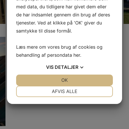
med data, du tidligere har givet dem eller
de har indsamlet gennem din brug af deres
tjenester. Ved at klikke på 'OK' giver du
samtykke til disse formål.
Læs mere om vores brug af cookies og
behandling af persondata
her
.
VIS
DETALJER
JA
NEJ
OK
JA
NEJ
NØDVENDIGE
PRÆFERENCER
AFVIS ALLE
JA
NEJ
JA
NEJ
MARKETING
STATISTIK