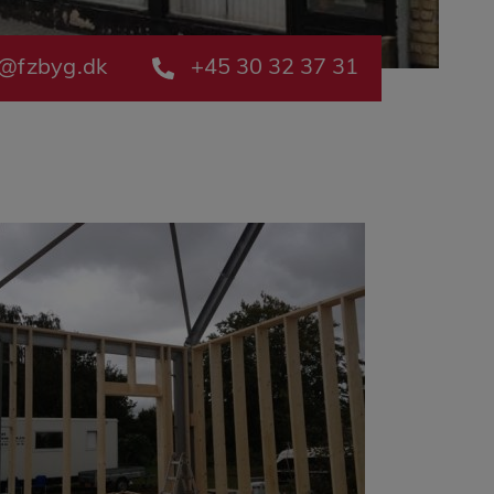
e@fzbyg.dk
+45 30 32 37 31