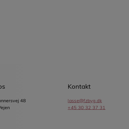
os
Kontakt
nnersvej 48
lasse@fzbyg.dk
Vejen
+45 30 32 37 31